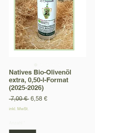
Natives Bio-Olivenöl
extra, 0,50-l-Format
(2025-2026)
Standardpreis
Sale-Preis
 7,00 € 
6,58 €
inkl. MwSt.
Anzahl
*