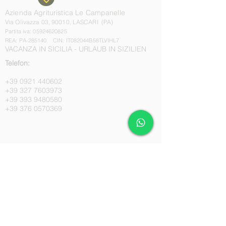
Azienda Agrituristica Le Campanelle
Via Olivazza 03,
90010, LASCARI (PA)
Partita iva:
05924620825
REA: PA-285140
CIN: IT082044B58TLVIHL7
VACANZA IN SICILIA - URLAUB IN SIZILIEN
Telefon:
+39 0921 440602
+39 327 7603973
+39 393 9480580
+39 376 0570369
Email:
commercialecampanelle@gmail.com
agriturismolecampanelle@gmail.com