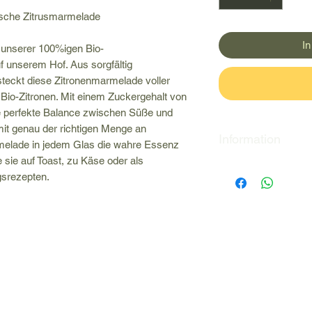
ische Zitrusmarmelade
I
 unserer 100%igen Bio-
f unserem Hof. Aus sorgfältig
steckt diese Zitronenmarmelade voller
n Bio-Zitronen. Mit einem Zuckergehalt von
e perfekte Balance zwischen Süße und
it genau der richtigen Menge an
Information
rmelade in jedem Glas die wahre Essenz
sie auf Toast, zu Käse oder als
Informationen zum V
gsrezepten.
sind auf dem Etiket
Rücksendungen wer
Geschmacksgründen
akzeptiert.
Gültig bis 30. Mai 2