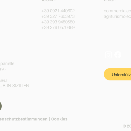
+39 0921 440602
commerciale
+39 327 7603973
agriturismol
+39 393 9480580
+39 376 0570369
mpanelle
(PA)
Unterstüt
VIHL7
UB IN SIZILIEN
enschutzbestimmungen | Cookies
n
© 2