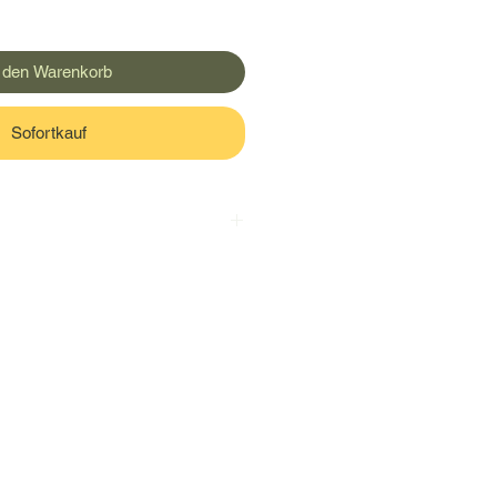
n den Warenkorb
Sofortkauf
erfallsdatum und zur Lagerdauer
t angegeben.
den weder aus
 noch aus anderen Gründen
027