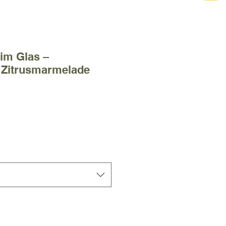
 im Glas –
e Zitrusmarmelade