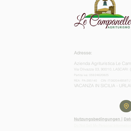
Adresse:
Azienda Agrituristica Le Ca
Via Olivazza 03,
90010, LASCARI 
Partita iva: 05924620825
REA: PA-285140
CIN: IT082044B58TL
VACANZA IN SICILIA - URLA
Nutzungsbedingungen |
Dat
Do Not Sell My Personal Informatio