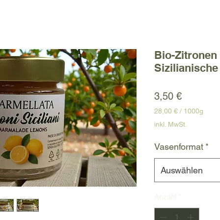
Bio-Zitronen
Sizilianisch
Preis
3,50 €
28,00 €
/
1000g
28,00 €
inkl. MwSt.
pro
1000
Vasenformat
*
Gramm
Auswählen
Anzahl
*