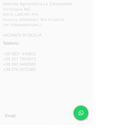
Azienda Agrituristica Le Campanelle
Via Olivazza SNC
90010, LASCARI (PA)
Partita iva:
05924620825
REA: PA-285140
CIN: IT082044B58TLVIHL7
VACANZA IN SICILIA
Telefono:
+39 0921 440602
+39 327 7603973
+39 393 9480580
+39 376 0570369
Email:
commercialecampanelle@gmail.com