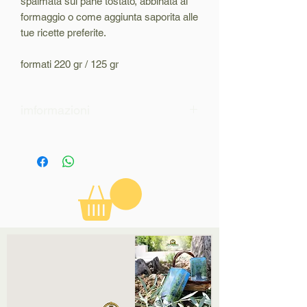
spalmata sul pane tostato, abbinata al
formaggio o come aggiunta saporita alle
tue ricette preferite.
formati 220 gr / 125 gr
imformazioni
le info riguardo la scadenza e la
conservazione sono indicate in
etichetta.
non si accettono resi per gusto o per
altra ragione.
Scadenza 30/05/2027