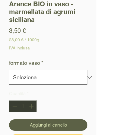
Arance BIO in vaso -
marmellata di agrumi
siciliana
Prezzo
3,50 €
28,00 €
/
1000g
28,00 €
IVA inclusa
ogni
1000
formato vaso
*
Grammi
Quantità
*
Aggiungi al carrello