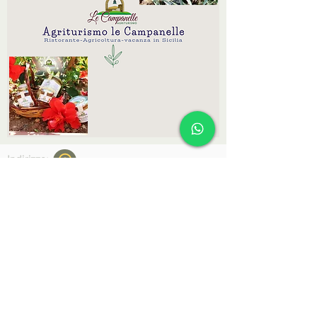
Indirizzo:
Azienda Agrituristica Le Campanelle
Via Olivazza SNC
90010, LASCARI (PA)
Partita iva:
05924620825
REA: PA-285140
CIN: IT082044B58TLVIHL7
VACANZA IN SICILIA
Telefono:
+39 0921 440602