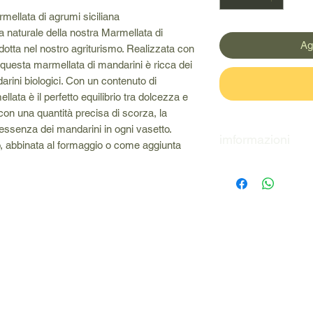
mellata di agrumi siciliana
a naturale della nostra Marmellata di
Ag
tta nel nostro agriturismo. Realizzata con
 questa marmellata di mandarini è ricca dei
arini biologici. Con un contenuto di
ata è il perfetto equilibrio tra dolcezza e
con una quantità precisa di scorza, la
essenza dei mandarini in ogni vasetto.
imformazioni
, abbinata al formaggio o come aggiunta
le info riguardo la 
indicate in etichetta.
non si accettono resi
Scadenza 30/05/20