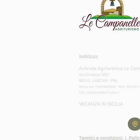
Indirizzo:
Azienda Agrituristica Le Ca
Via Olivazza SNC
90010, LASCARI (PA)
Partita iva: 05924620825 REA: PA-2851
CIN: IT082044B58TLVIHL7
VACANZA IN SICILIA
Termini e condizioni |
Polic