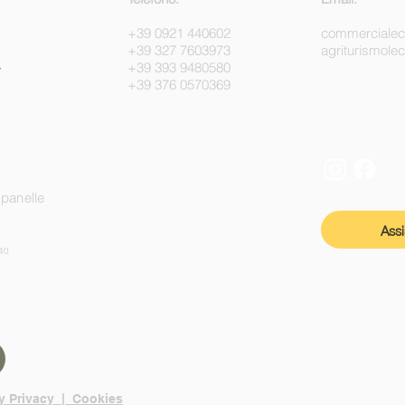
+39 0921 440602
commerciale
+39 327 7603973
agriturismol
+39 393 9480580
+39 376 0570369
mpanelle
Ass
40
y Privacy | Cookies