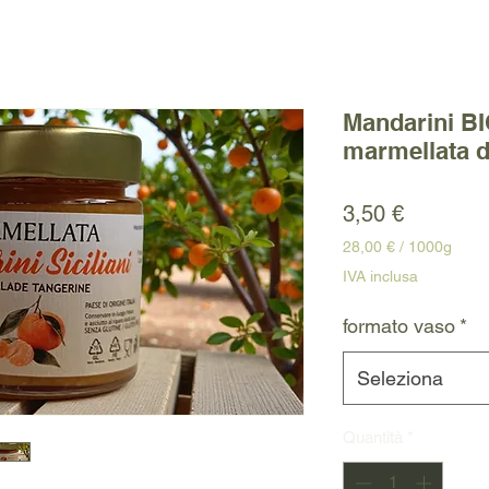
Mandarini BI
marmellata d
Prezzo
3,50 €
28,00 €
/
1000g
28,00 €
IVA inclusa
ogni
1000
formato vaso
*
Grammi
Seleziona
Quantità
*