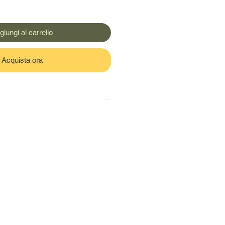
giungi al carrello
Acquista ora
scadenza e la conservazione sono
 per gusto o per altra ragione.
27