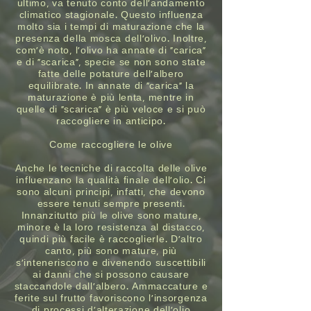
ultimo, va tenuto conto dell’andamento
climatico stagionale. Questo influenza
molto sia i tempi di maturazione che la
presenza della mosca dell’olivo. Inoltre,
com’è noto, l’olivo ha annate di “carica”
e di “scarica”, specie se non sono state
fatte delle potature dell’albero
equilibrate. In annate di “carica” la
maturazione è più lenta, mentre in
quelle di “scarica” è più veloce e si può
raccogliere in anticipo.
Come raccogliere le olive
Anche le tecniche di raccolta delle olive
influenzano la qualità finale dell’olio. Ci
sono alcuni principi, infatti, che devono
essere tenuti sempre presenti.
Innanzitutto più le olive sono mature,
minore è la loro resistenza al distacco,
quindi più facile è raccoglierle. D’altro
canto, più sono mature, più
s’inteneriscono e divenendo suscettibili
ai danni che si possono causare
staccandole dall’albero. Ammaccature e
ferite sul frutto favoriscono l’insorgenza
di processi d’alterazione dell’olio