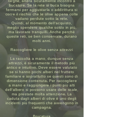
larghe, andrà sicuramente incontro a
bucature. Se la rete si buca bisogna
fermarsi per aggiustarla o addirittura si
corre il rischio che le olive appena colte
vadano perdute sotto la rete.
Quindi, al momento dell’acquisto,
meglio spendere qualche soldo in più,
ma lavorare tranquilli. Anche perché
queste reti, se ben conservate, durano
molti anni.
Raccogliere le olive senza attrezzi
La raccolta a mano, dunque senza
attrezzi, è sicuramente il metodo più
antico e intuitivo. Deve essere valutato
se si hanno pochi alberi nel frutteto
familiare e soprattutto se questi sono di
dimensione contenuta. Per raccogliere
a mano e raggiungere i punti più alti
dell’albero si possono usare delle scale,
ma prestate molta attenzione. La
caduta dagli alberi di olive è uno degli
incidenti più frequenti che avvengono in
campagna.
Brucatura