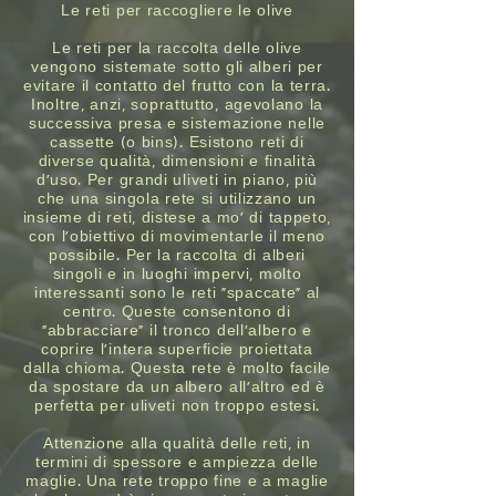
Le reti per raccogliere le olive
Le reti per la raccolta delle olive
vengono sistemate sotto gli alberi per
evitare il contatto del frutto con la terra.
Inoltre, anzi, soprattutto, agevolano la
successiva presa e sistemazione nelle
cassette (o bins). Esistono reti di
diverse qualità, dimensioni e finalità
d’uso. Per grandi uliveti in piano, più
che una singola rete si utilizzano un
insieme di reti, distese a mo’ di tappeto,
con l’obiettivo di movimentarle il meno
possibile. Per la raccolta di alberi
singoli e in luoghi impervi, molto
interessanti sono le reti “spaccate” al
centro. Queste consentono di
“abbracciare” il tronco dell’albero e
coprire l’intera superficie proiettata
dalla chioma. Questa rete è molto facile
da spostare da un albero all’altro ed è
perfetta per uliveti non troppo estesi.
Attenzione alla qualità delle reti, in
termini di spessore e ampiezza delle
maglie. Una rete troppo fine e a maglie