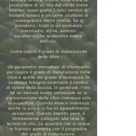
raccolta tardiva, invece, determina la
produzione di un olio dal verde meno
intenso, quasi giallo. I tipici sentori di
fruttato, amaro e piccante risultano di
conseguenza meno intensi. Se si
prendono i frutti in un momento
intermedio, infine, avremo
caratteristiche qualitative medie
dell’olio.
Come capire il grado di maturazione
delle olive
Un parametro immediato di riferimento
per capire il grado di maturazione delle
olive è quello del grado d’invaiatura. In
sostanza bisogna osservare il cambio
di colore della buccia. In generale, l’olio
ha un elevato livello sensoriale se la
pigmentazione delle olive interessa solo
la superficie. Quando invece interessa
anche la polpa, si ha un appiattimento
sensoriale. Questo aspetto però, è
strettamente collegato alla resa in
termini di olio. La quantità che si ricava
in frantoio aumenta con il progredire
del grado di maturazione.