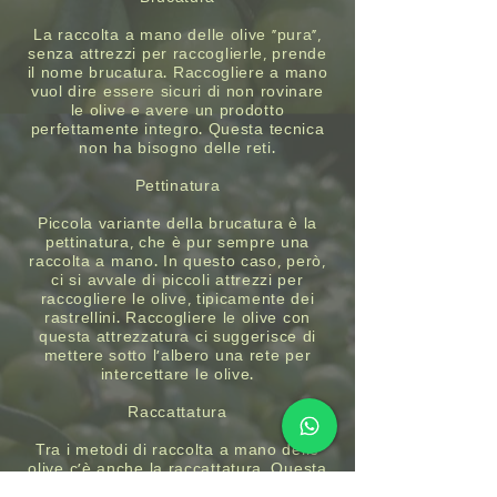
La raccolta a mano delle olive “pura”,
senza attrezzi per raccoglierle, prende
il nome brucatura. Raccogliere a mano
vuol dire essere sicuri di non rovinare
le olive e avere un prodotto
perfettamente integro. Questa tecnica
non ha bisogno delle reti.
Pettinatura
Piccola variante della brucatura è la
pettinatura, che è pur sempre una
raccolta a mano. In questo caso, però,
ci si avvale di piccoli attrezzi per
raccogliere le olive, tipicamente dei
rastrellini. Raccogliere le olive con
questa attrezzatura ci suggerisce di
mettere sotto l’albero una rete per
intercettare le olive.
Raccattatura
Tra i metodi di raccolta a mano delle
olive c’è anche la raccattatura. Questa
tecnica altro non è che l’operazione di