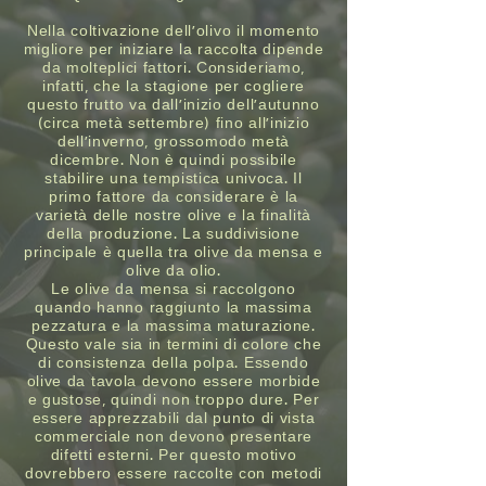
Nella coltivazione dell’olivo il momento
migliore per iniziare la raccolta dipende
da molteplici fattori. Consideriamo,
infatti, che la stagione per cogliere
questo frutto va dall’inizio dell’autunno
(circa metà settembre) fino all’inizio
dell’inverno, grossomodo metà
dicembre. Non è quindi possibile
stabilire una tempistica univoca. Il
primo fattore da considerare è la
varietà delle nostre olive e la finalità
della produzione. La suddivisione
principale è quella tra olive da mensa e
olive da olio.
Le olive da mensa si raccolgono
quando hanno raggiunto la massima
pezzatura e la massima maturazione.
Questo vale sia in termini di colore che
di consistenza della polpa. Essendo
olive da tavola devono essere morbide
e gustose, quindi non troppo dure. Per
essere apprezzabili dal punto di vista
commerciale non devono presentare
difetti esterni. Per questo motivo
dovrebbero essere raccolte con metodi