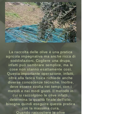
La raccolta delle olive è una pratica
agricola impegnativa ma anche ricca di
soddisfazioni. Cogliere una drupa,
infatti può sembrare semplice, ma le
cose non stanno esattamente così.
Questa importante operazione, infatti,
oltre alla fatica fisica richiede anche
diverse conoscenze tecniche. Inoltre,
deve essere svolta nei tempi, con i
metodi e nei modi giusti. Il metodo in
cui si raccolgono le olive infatti,
determina la qualità finale dell’olio,
bisogna quindi eseguire questa pratica
con la massima cura.
Quando raccogliere le olive