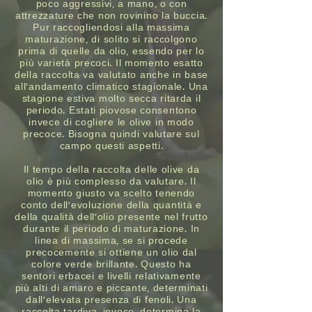
poco aggressivi, a mano, o con
attrezzature che non rovinino la buccia.
Pur raccogliendosi alla massima
maturazione, di solito si raccolgono
prima di quelle da olio, essendo per lo
più varietà precoci. Il momento esatto
della raccolta va valutato anche in base
all’andamento climatico stagionale. Una
stagione estiva molto secca ritarda il
periodo. Estati piovose consentono
invece di cogliere le olive in modo
precoce. Bisogna quindi valutare sul
campo questi aspetti.
Il tempo della raccolta delle olive da
olio è più complesso da valutare. Il
momento giusto va scelto tenendo
conto dell’evoluzione della quantità e
della qualità dell’olio presente nel frutto
durante il periodo di maturazione. In
linea di massima, se si procede
precocemente si ottiene un olio dal
colore verde brillante. Questo ha
sentori erbacei e livelli relativamente
più alti di amaro e piccante, determinati
dall’elevata presenza di fenoli. Una