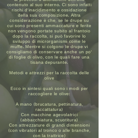
contenuto al suo interno. Ci sono infatti
rischi d’inacidimento e ossidazione
della sua composizione. Altra
considerazione è che, se le drupe su
cui sono presenti ammaccature e ferite
non vengono portate subito al frantoio
dopo la raccolta, si può favorire lo
sviluppo di microrganismi come le
muffe. Mentre si colgono le drupe vi
consigliamo di conservare anche un po’
di foglie di olivo, con le quali fare una
tisana depurante.
Metodi e attrezzi per la raccolta delle
olive
Ecco in sintesi quali sono i modi per
raccogliere le olive:
A mano (brucatura, pettinatura,
raccattatura)
Con macchine agevolatrici
(abbacchiatura, scuotitura)
Con attrezzature di grandi dimensioni
(con vibratori al tronco o alle branche,
con la trattrice)